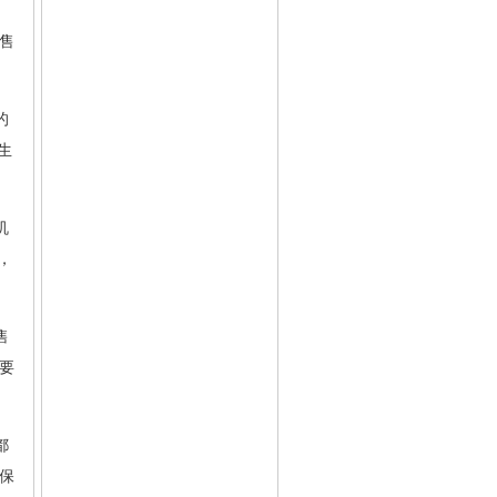
、
售
的
生
机
，
售
要
都
保