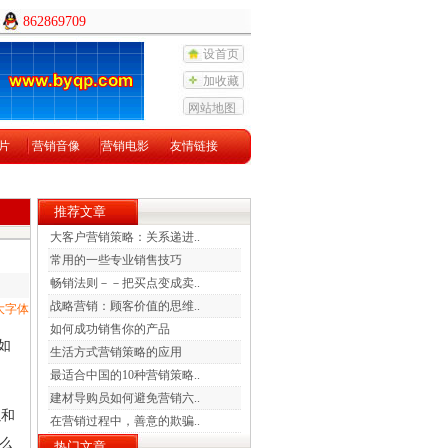
862869709
设首页
加收藏
网站地图
片
营销音像
营销电影
友情链接
推荐文章
大客户营销策略：关系递进..
常用的一些专业销售技巧
畅销法则－－把买点变成卖..
战略营销：顾客价值的思维..
大字体
如何成功销售你的产品
如
生活方式营销策略的应用
最适合中国的10种营销策略..
建材导购员如何避免营销六..
以和
在营销过程中，善意的欺骗..
么
热门文章