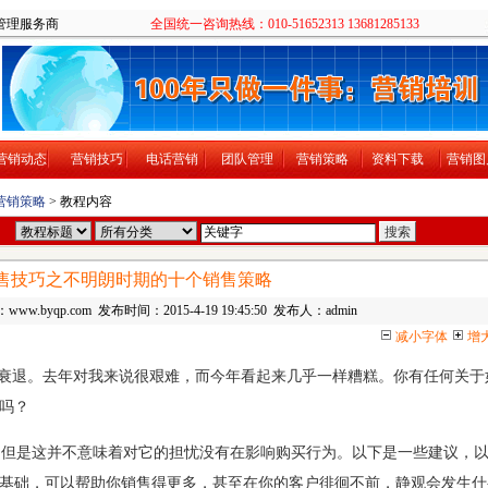
售培训团队管理服务商
全国统一咨询热线：010-51652313 13681285133
营销动态
营销技巧
电话营销
团队管理
营销策略
资料下载
营销图
营销策略
> 教程内容
售技巧之不明朗时期的十个销售策略
ww.byqp.com 发布时间：2015-4-19 19:45:50 发布人：admin
减小字体
增
衰退。去年对我来说很艰难，而今年看起来几乎一样糟糕。你有任何关于
吗？
但是这并不意味着对它的担忧没有在影响购买行为。以下是一些建议，
基础，可以帮助你销售得更多，甚至在你的客户徘徊不前，静观会发生什