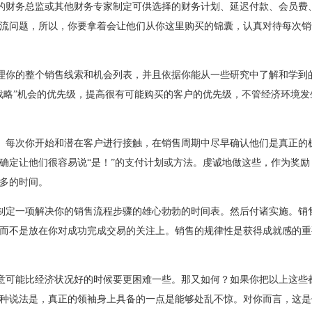
的财务总监或其他财务专家制定可供选择的财务计划、延迟付款、会员费
流问题，所以，你要拿着会让他们从你这里购买的锦囊，认真对待每次销
理你的整个销售线索和机会列表，并且依据你能从一些研究中了解和学到
战略”机会的优先级，提高很有可能购买的客户的优先级，不管经济环境发
。每次你开始和潜在客户进行接触，在销售周期中尽早确认他们是真正的
确定让他们很容易说“是！”的支付计划或方法。虔诚地做这些，作为奖励
多的时间。
制定一项解决你的销售流程步骤的雄心勃勃的时间表。然后付诸实施。销
而不是放在你对成功完成交易的关注上。销售的规律性是获得成就感的重
意可能比经济状况好的时候要更困难一些。那又如何？如果你把以上这些
种说法是，真正的领袖身上具备的一点是能够处乱不惊。对你而言，这是